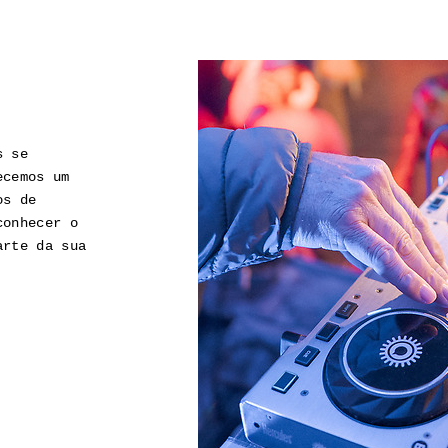
s se
ecemos um
os de
conhecer o
arte da sua