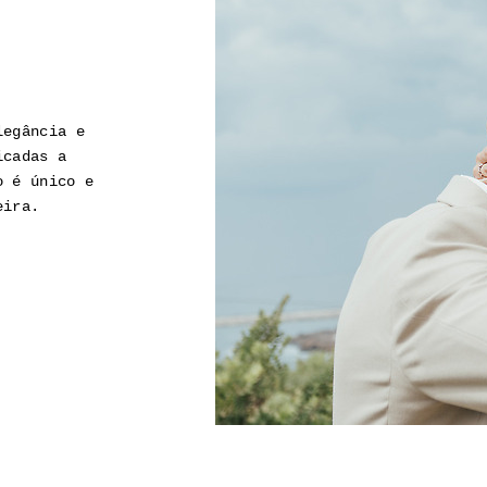
legância e
icadas a
o é único e
eira.