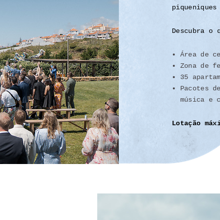
piqueniques
Descubra o 
Área de c
Zona de f
35 aparta
Pacotes d
música e 
Lotação máx