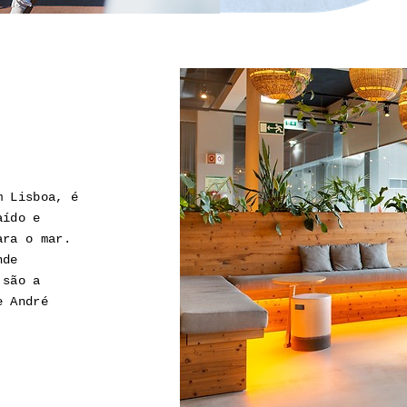
m Lisboa, é
aído e
ara o mar.
nde
 são a
e André