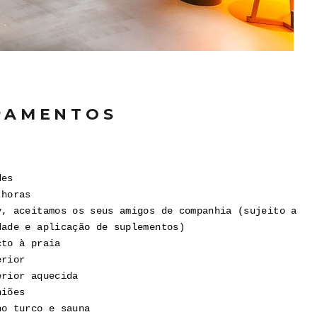
PAMENTOS
des
 horas
y, aceitamos os seus amigos de companhia (sujeito a
dade e aplicação de suplementos)
cto à praia
erior
erior aquecida
niões
ho turco e sauna