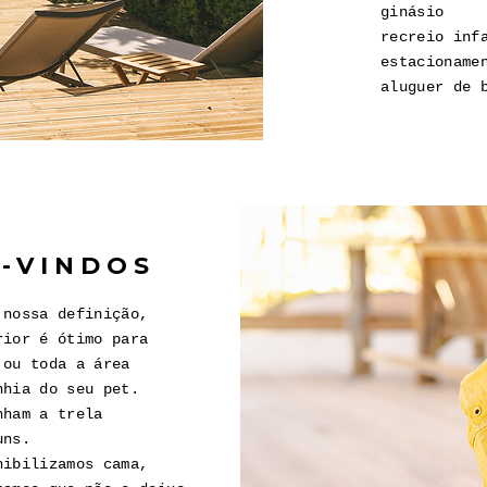
ginásio
recreio inf
estacioname
aluguer de 
M-VINDOS
 nossa definição,
rior é ótimo para
 ou toda a área
nhia do seu pet.
nham a trela
uns.
nibilizamos cama,