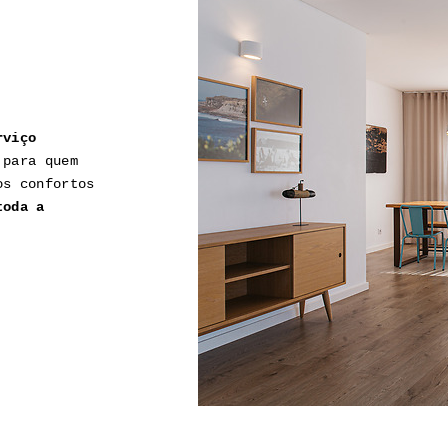
rviço
 para quem
os confortos
toda a