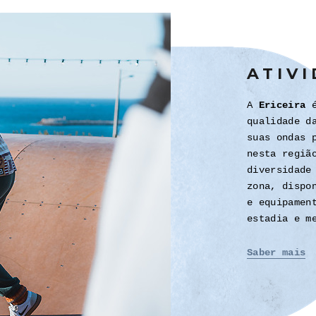
ATIV
A
Ericeira
é
qualidade d
suas ondas 
nesta regiã
diversidade
zona, dispo
e equipamen
estadia e m
Saber mais