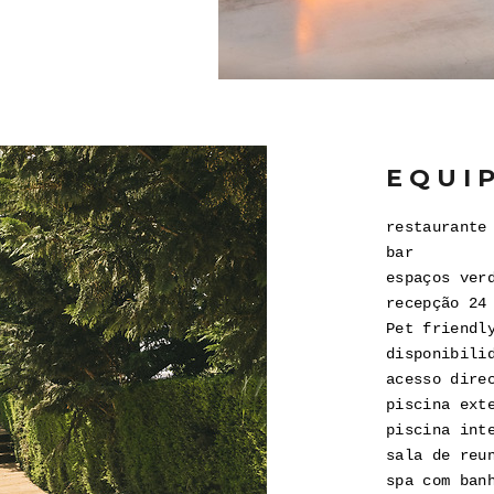
EQUI
restaurante
bar
espaços ver
recepção 24
Pet friendl
disponibili
acesso dire
piscina ext
piscina int
sala de reu
spa com ban